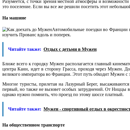
Разумеется, с точки зрения местной атмосферы и возможности 
это поселение. Если вы все же решили посетить этот небольшой
На машине
Автомобильные поездки во Франции вес
изучить Прованс вдоль и поперек.
Читайте также:
Отдых с детьми в Мужен
Ближе всего к городку Мужен располагается главный кинемат
центра Канн, идет в сторону Грасса, проходя через Мужен.
великого императора во Франции. Этот путь обходит Мужен с з
Многие туристы, прилетая на Лазурный Берег, высаживаются
первый, но также не вызовет особых затруднений. От Ниццы в
однако нужно помнить, что проезд по этому шоссе платный.
Читайте также:
Мужен - спортивный отдых в окрестнос
На общественном транспорте