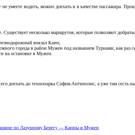
не умеете водить, можно доехать и в качестве пассажира. Проще
Существует несколько маршрутов, которые позволяют добраться 
лезнодорожный вокзал Канн;
жного города в район Мужен под названием Турнами, как раз се
ти на остановке в Мужен.
его доехать до технопарка София-Антиполис, а уже там сесть на
ашине по Лазурному Берегу — Канны и Мужен