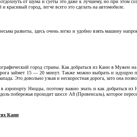
отдохнуть от шума и суеты это даже к лучшему, но при этом со
 и красивый город, легче всего это сделать на автомобиле.
ьма развиты, здесь очень легко и удобно взять машину напрока
ографический город страны. Как добраться из Канн в Мужен на
 Дорога займет 15 — 20 минут. Также можно выбрать и идущую
апада. Это довольно узкая и нескоростная дорога, зато она поз
 в аэропорту Ниццы, поэтому важно знать и как добраться из 
доль побережья проходит шоссе А8 (Провенсаль), которое пересе
тях Канн