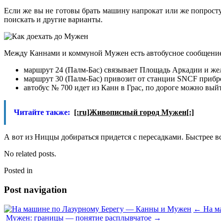
Если же вы не готовы брать машину напрокат или же попросту 
поискать и другие варианты.
Между Каннами и коммуной Мужен есть автобусное сообщение. 
маршрут 24 (Палм-Бас) связывает Площадь Аркадии и же
маршрут 30 (Палм-Бас) привозит от станции SNCF прибре
автобус № 700 идет из Канн в Грас, по дороге можно вый
Читайте также:
[:ru]Живописный город Мужен[:]
А вот из Ниццы добираться придется с пересадками. Быстрее вс
No related posts.
Posted in
Post navigation
←
На м
Мужен: границы — понятие расплывчатое
→