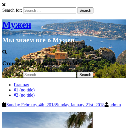
Search for:
Мужен
Мы знаем все о Мужен
Стоимость недвижимости в Мужен
Search for:
Главная
#1 (no title)
#2 (no title)
Sunday February 4th, 2018
Sunday January 21st, 2018
admin