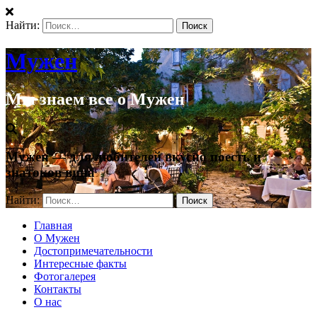
Найти:
Мужен
Мы знаем все о Мужен
Мужен — для любителей вкусно поесть и
знатоков вина
Найти:
Главная
О Мужен
Достопримечательности
Интересные факты
Фотогалерея
Контакты
О нас