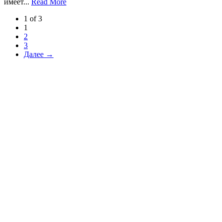
имеет...
Read More
1 of 3
1
2
3
Далее →