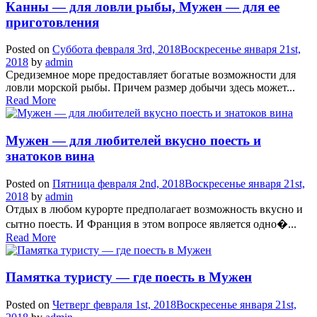
Канны — для ловли рыбы, Мужен — для ее
приготовления
Posted on
Суббота февраля 3rd, 2018
Воскресенье января 21st,
2018
by
admin
Средиземное море предоставляет богатые возможности для
ловли морской рыбы. Причем размер добычи здесь может...
Read More
Мужен — для любителей вкусно поесть и
знатоков вина
Posted on
Пятница февраля 2nd, 2018
Воскресенье января 21st,
2018
by
admin
Отдых в любом курорте предполагает возможность вкусно и
сытно поесть. И Франция в этом вопросе является одно�...
Read More
Памятка туристу — где поесть в Мужен
Posted on
Четверг февраля 1st, 2018
Воскресенье января 21st,