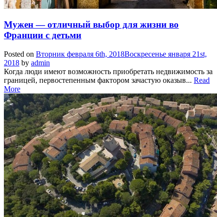
Мужен — отличный выбор для жизни во
Франции с детьми
Posted on
Вторник февраля 6th, 2018
Воскресенье января 21st,
2018
by
admin
Когда люди имеют возможность приобретать недвижимость за
границей, первостепенным фактором зачастую оказыв...
Read
More