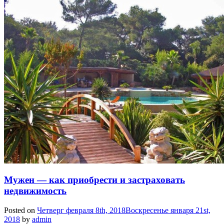
Мужен — как приобрести и застраховать
недвижимость
Posted on
Четверг февраля 8th, 2018
Воскресенье января 21st,
2018
by
admin